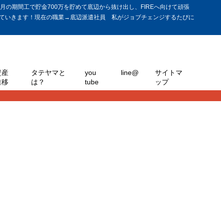
の期間工で貯金700万を貯めて底辺から抜け出し、FIREへ向けて頑張
ていきます！現在の職業→底辺派遣社員 私がジョブチェンジするたびに
資産
タテヤマと
you
line@
サイトマ
推移
は？
tube
ップ