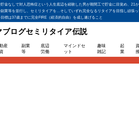
金なしで対人恐怖症という人生底辺を経験した男が期間工で貯金に目覚め、21か月
や副業等を並行し、セミリタイアを…そしていずれ完全なるリタイアを目指し頑張っ
標は37歳までに完全FIRE（経済的自由）を成し遂げること
ヤマブログセミリタイア伝説
動産
副業
底辺
マインドセ
趣味
起
資
等
労働
ット
雑記
業