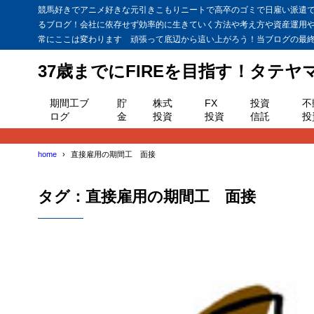
競馬好きでアニメ好きな元引きこもりニートで高卒のゴミで日雇い派遣で貯
るブログ！会社に依存せず効率的に生きていく方法や考え方や資産運用
常にここは変わります 頑張って底辺から這い上がろう！当ブログの最終目
37歳までにFIREを目指す！タテ
期間工ブ
貯
株式
FX
投資
不
ログ
金
投資
投資
信託
投
home
直接雇用の期間工 面接
タグ：直接雇用の期間工 面接