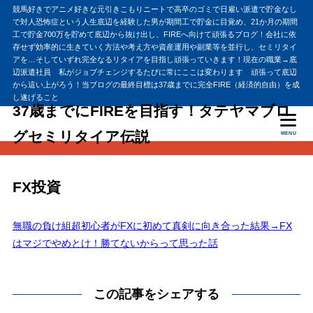
競馬好きでアニメ好きな元引きこもりニートで高卒のゴミで日雇い派遣で貯金なし
で対人恐怖症という人生底辺を経験した男が期間工で貯金に目覚め、21か月の期間
工で貯金700万を貯めて底辺から抜け出し、FIREへ向けて頑張るブログ！会社に依
存せず効率的に生きていく方法や考え方や資産運用や副業等を並行し、セミリタイ
アを…そしていずれ完全なるリタイアを目指し頑張っていきます！現在の職業→底
辺派遣社員 私がジョブチェンジするたびに常にここは変わります 頑張って底辺
から這い上がろう！当ブログの最終目標は37歳までに完全FIRE（経済的自由）を成
し遂げること
37歳までにFIREを目指す！タテヤマブロ
グセミリタイア伝説
MENU
FX投資
無職の負け組超初心者がFXに初めて真剣に向き合った結果→FX
はマジでやめとけ！勝てないからって思った話
この記事をシェアする