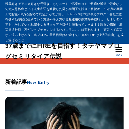
競馬好きでアニメ好きな元引きこもりニートで高卒のゴミで日雇い派遣で貯金なし
で対人恐怖症という人生底辺を経験した男が期間工で貯金に目覚め、21か月の期間
工で貯金700万を貯めて底辺から抜け出し、FIREへ向けて頑張るブログ！会社に依
存せず効率的に生きていく方法や考え方や資産運用や副業等を並行し、セミリタイ
アを…そしていずれ完全なるリタイアを目指し頑張っていきます！現在の職業→底
辺派遣社員 私がジョブチェンジするたびに常にここは変わります 頑張って底辺
から這い上がろう！当ブログの最終目標は37歳までに完全FIRE（経済的自由）を成
し遂げること
37歳までにFIREを目指す！タテヤマブロ
グセミリタイア伝説
MENU
新着記事
New Entry