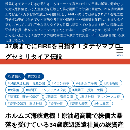
競馬好きでアニメ好きな元引きこもりニートで高卒のゴミで日雇い派遣で貯金なし
で対人恐怖症という人生底辺を経験した男が期間工で貯金に目覚め、21か月の期間
工で貯金700万を貯めて底辺から抜け出し、FIREへ向けて頑張るブログ！会社に依
存せず効率的に生きていく方法や考え方や資産運用や副業等を並行し、セミリタイ
アを…そしていずれ完全なるリタイアを目指し頑張っていきます！現在の職業→底
辺派遣社員 私がジョブチェンジするたびに常にここは変わります 頑張って底辺
から這い上がろう！当ブログの最終目標は37歳までに完全FIRE（経済的自由）を成
し遂げること
37歳までにFIREを目指す！タテヤマブロ
グセミリタイア伝説
MENU
投資信託
株式投資
#34歳派遣社員 資産公開
#イラン戦争
#ホルムズ海峡
#原油高騰
#大暴落
#期間工 インデックス投資
#期間工 投資 大損
#期間工 貯金4000万
#期間工 資産公開
#派遣社員 アッパーマス層
#資産4000万 派遣社員
#資産公開
#資産大暴落
#金大暴落
ホルムズ海峡危機！原油超高騰で株価大暴
落を受けている34歳底辺派遣社員の総資産