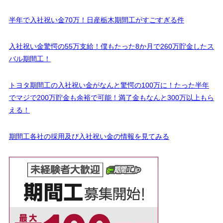
半年で入社祝い金70万！日産栃木期間工がすごすぎる件
入社祝い金驚愕の55万支給！僕もたった8か月で260万貯金したス
バル期間工！
トヨタ期間工の入社祝い金がなんと驚愕の100万に！たった半年
でマジで200万貯金も余裕で可能！満了金もなんと300万以上もら
える！
期間工各社の採用及び入社祝い金の情報を見てみる