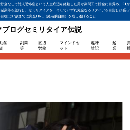
金なしで対人恐怖症という人生底辺を経験した男が期間工で貯金に目覚め、21か月
や副業等を並行し、セミリタイアを…そしていずれ完全なるリタイアを目指し頑張っ
標は37歳までに完全FIRE（経済的自由）を成し遂げること
ヤマブログセミリタイア伝説
動産
副業
底辺
マインドセ
趣味
起
資
等
労働
ット
雑記
業