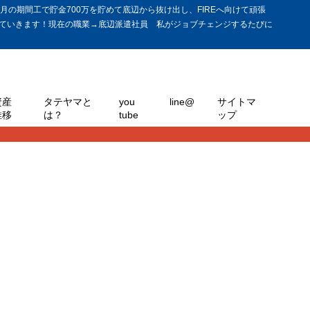
の期間工で貯金700万を貯めて底辺から抜け出し、FIREへ向けて頑張
ていきます！現在の職業→底辺派遣社員 私がジョブチェンジするたびに
資産
タテヤマと
you
line@
サイトマ
推移
は？
tube
ップ