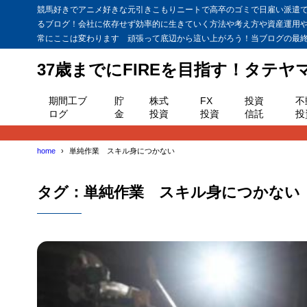
競馬好きでアニメ好きな元引きこもりニートで高卒のゴミで日雇い派遣で貯
るブログ！会社に依存せず効率的に生きていく方法や考え方や資産運用
常にここは変わります 頑張って底辺から這い上がろう！当ブログの最終目
37歳までにFIREを目指す！タテ
期間工ブ
貯
株式
FX
投資
不
ログ
金
投資
投資
信託
投
home
単純作業 スキル身につかない
タグ：単純作業 スキル身につかない