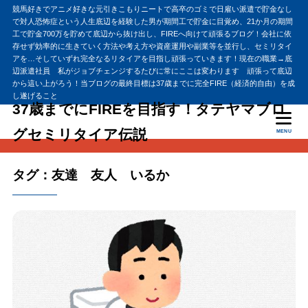
競馬好きでアニメ好きな元引きこもりニートで高卒のゴミで日雇い派遣で貯金なし
で対人恐怖症という人生底辺を経験した男が期間工で貯金に目覚め、21か月の期間
工で貯金700万を貯めて底辺から抜け出し、FIREへ向けて頑張るブログ！会社に依
存せず効率的に生きていく方法や考え方や資産運用や副業等を並行し、セミリタイ
アを…そしていずれ完全なるリタイアを目指し頑張っていきます！現在の職業→底
辺派遣社員 私がジョブチェンジするたびに常にここは変わります 頑張って底辺
から這い上がろう！当ブログの最終目標は37歳までに完全FIRE（経済的自由）を成
し遂げること
37歳までにFIREを目指す！タテヤマブロ
グセミリタイア伝説
MENU
タグ：友達 友人 いるか