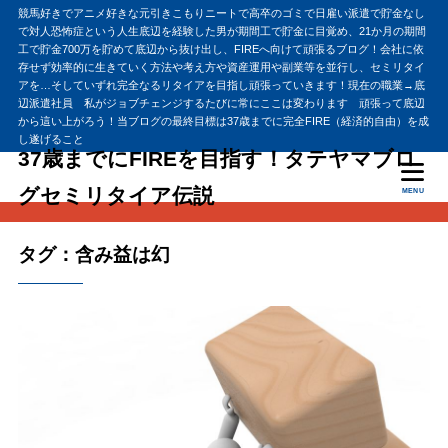
競馬好きでアニメ好きな元引きこもりニートで高卒のゴミで日雇い派遣で貯金なし
で対人恐怖症という人生底辺を経験した男が期間工で貯金に目覚め、21か月の期間
工で貯金700万を貯めて底辺から抜け出し、FIREへ向けて頑張るブログ！会社に依
存せず効率的に生きていく方法や考え方や資産運用や副業等を並行し、セミリタイ
アを…そしていずれ完全なるリタイアを目指し頑張っていきます！現在の職業→底
辺派遣社員 私がジョブチェンジするたびに常にここは変わります 頑張って底辺
から這い上がろう！当ブログの最終目標は37歳までに完全FIRE（経済的自由）を成
し遂げること
37歳までにFIREを目指す！タテヤマブロ
グセミリタイア伝説
MENU
タグ：含み益は幻