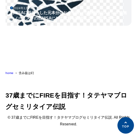
2024年1月24日
旧NISAに投資をした元本分のお金を抜いて精神的にストレス皆無
のノーリスクの旧NISAにして投資を継続しようと思います！
home
含み益は幻
37歳までにFIREを目指す！タテヤマブロ
グセミリタイア伝説
© 37歳までにFIREを目指す！タテヤマブログセミリタイア伝説. All Rights
Reserved.