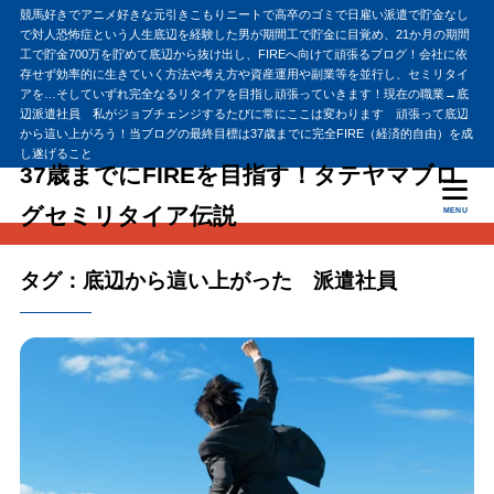
競馬好きでアニメ好きな元引きこもりニートで高卒のゴミで日雇い派遣で貯金なし
で対人恐怖症という人生底辺を経験した男が期間工で貯金に目覚め、21か月の期間
工で貯金700万を貯めて底辺から抜け出し、FIREへ向けて頑張るブログ！会社に依
存せず効率的に生きていく方法や考え方や資産運用や副業等を並行し、セミリタイ
アを…そしていずれ完全なるリタイアを目指し頑張っていきます！現在の職業→底
辺派遣社員 私がジョブチェンジするたびに常にここは変わります 頑張って底辺
から這い上がろう！当ブログの最終目標は37歳までに完全FIRE（経済的自由）を成
し遂げること
37歳までにFIREを目指す！タテヤマブロ
グセミリタイア伝説
MENU
タグ：底辺から這い上がった 派遣社員