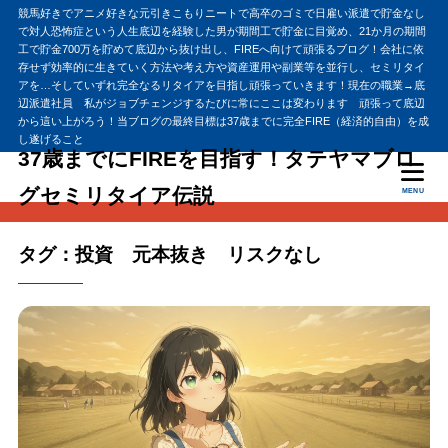
競馬好きでアニメ好きな元引きこもりニートで高卒のゴミで日雇い派遣で貯金なし
で対人恐怖症という人生底辺を経験した男が期間工で貯金に目覚め、21か月の期間
工で貯金700万を貯めて底辺から抜け出し、FIREへ向けて頑張るブログ！会社に依
存せず効率的に生きていく方法や考え方や資産運用や副業等を並行し、セミリタイ
アを…そしていずれ完全なるリタイアを目指し頑張っていきます！現在の職業→底
辺派遣社員 私がジョブチェンジするたびに常にここは変わります 頑張って底辺
から這い上がろう！当ブログの最終目標は37歳までに完全FIRE（経済的自由）を成
し遂げること
37歳までにFIREを目指す！タテヤマブロ
グセミリタイア伝説
MENU
タグ：投資 元本抜き リスクなし