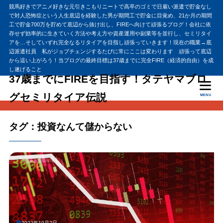
競馬好きでアニメ好きな元引きこもりニートで高卒のゴミで日雇い派遣で貯金なし
で対人恐怖症という人生底辺を経験した男が期間工で貯金に目覚め、21か月の期間
工で貯金700万を貯めて底辺から抜け出し、FIREへ向けて頑張るブログ！会社に依
存せず効率的に生きていく方法や考え方や資産運用や副業等を並行し、セミリタイ
アを…そしていずれ完全なるリタイアを目指し頑張っていきます！現在の職業→底
辺派遣社員 私がジョブチェンジするたびに常にここは変わります 頑張って底辺
から這い上がろう！当ブログの最終目標は37歳までに完全FIRE（経済的自由）を成
し遂げること
37歳までにFIREを目指す！タテヤマブロ
グセミリタイア伝説
MENU
タグ：投資なんて儲からない
2022年10月2日