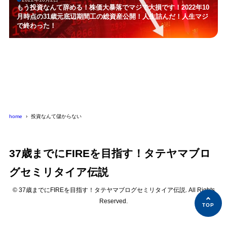
もう投資なんて辞める！株価大暴落でマジで大損です！2022年10
月時点の31歳元底辺期間工の総資産公開！人生詰んだ！人生マジ
で終わった！
home
投資なんて儲からない
37歳までにFIREを目指す！タテヤマブロ
グセミリタイア伝説
© 37歳までにFIREを目指す！タテヤマブログセミリタイア伝説. All Rights
Reserved.