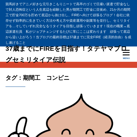
競馬好きでアニメ好きな元引きこもりニートで高卒のゴミで日雇い派遣で貯金なし
で対人恐怖症という人生底辺を経験した男が期間工で貯金に目覚め、21か月の期間
工で貯金700万を貯めて底辺から抜け出し、FIREへ向けて頑張るブログ！会社に依
存せず効率的に生きていく方法や考え方や資産運用や副業等を並行し、セミリタイ
アを…そしていずれ完全なるリタイアを目指し頑張っていきます！現在の職業→底
辺派遣社員 私がジョブチェンジするたびに常にここは変わります 頑張って底辺
から這い上がろう！当ブログの最終目標は37歳までに完全FIRE（経済的自由）を成
し遂げること
37歳までにFIREを目指す！タテヤマブロ
グセミリタイア伝説
MENU
タグ：期間工 コンビニ