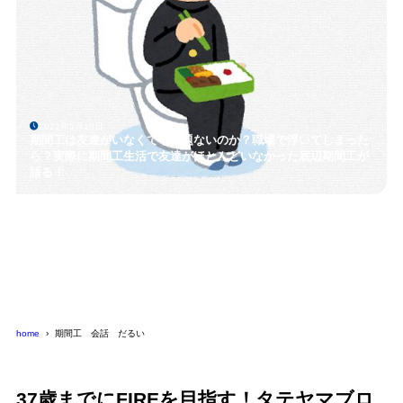
2022年5月16日
期間工は友達がいなくても問題ないのか？職場で浮いてしまった
ら？実際に期間工生活で友達がほとんどいなかった底辺期間工が
語る！
home
期間工 会話 だるい
37歳までにFIREを目指す！タテヤマブロ