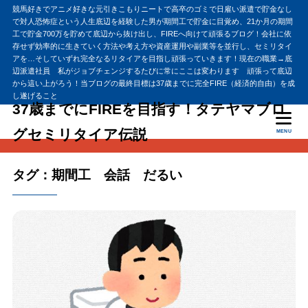
競馬好きでアニメ好きな元引きこもりニートで高卒のゴミで日雇い派遣で貯金なし
で対人恐怖症という人生底辺を経験した男が期間工で貯金に目覚め、21か月の期間
工で貯金700万を貯めて底辺から抜け出し、FIREへ向けて頑張るブログ！会社に依
存せず効率的に生きていく方法や考え方や資産運用や副業等を並行し、セミリタイ
アを…そしていずれ完全なるリタイアを目指し頑張っていきます！現在の職業→底
辺派遣社員 私がジョブチェンジするたびに常にここは変わります 頑張って底辺
から這い上がろう！当ブログの最終目標は37歳までに完全FIRE（経済的自由）を成
し遂げること
37歳までにFIREを目指す！タテヤマブロ
グセミリタイア伝説
MENU
タグ：期間工 会話 だるい