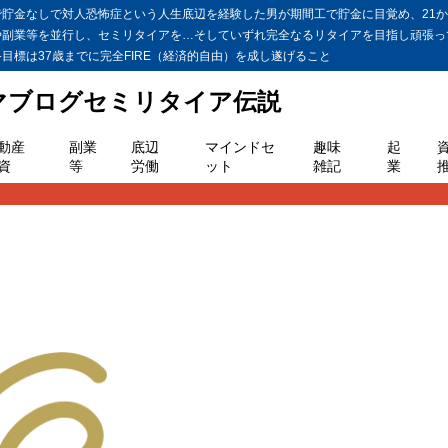
金なしで対人恐怖症という人生底辺を経験した男が期間工で貯金に目覚め、21か月
や副業等を並行し、セミリタイアを…そしていずれ完全なるリタイアを目指し頑張っ
標は37歳までに完全FIRE（経済的自由）を成し遂げること
ヤマブログセミリタイア伝説
動産
副業
底辺
マインドセ
趣味
起
資
等
労働
ット
雑記
業