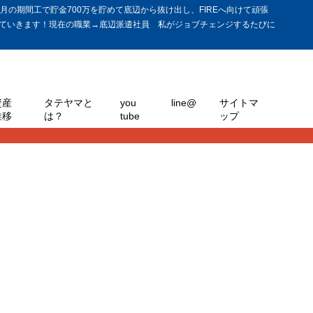
の期間工で貯金700万を貯めて底辺から抜け出し、FIREへ向けて頑張
ていきます！現在の職業→底辺派遣社員 私がジョブチェンジするたびに
資産
タテヤマと
you
line@
サイトマ
推移
は？
tube
ップ