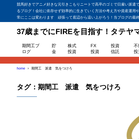
競馬好きでアニメ好きな元引きこもりニートで高卒のゴミで日雇い派遣で貯
るブログ！会社に依存せず効率的に生きていく方法や考え方や資産運用
常にここは変わります 頑張って底辺から這い上がろう！当ブログの最終目
37歳までにFIREを目指す！タテ
期間工ブ
貯
株式
FX
投資
不
ログ
金
投資
投資
信託
投
home
期間工 派遣 気をつけろ
タグ：期間工 派遣 気をつけろ