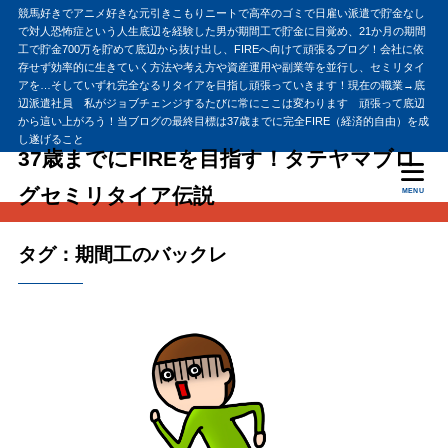
競馬好きでアニメ好きな元引きこもりニートで高卒のゴミで日雇い派遣で貯金なし
で対人恐怖症という人生底辺を経験した男が期間工で貯金に目覚め、21か月の期間
工で貯金700万を貯めて底辺から抜け出し、FIREへ向けて頑張るブログ！会社に依
存せず効率的に生きていく方法や考え方や資産運用や副業等を並行し、セミリタイ
アを…そしていずれ完全なるリタイアを目指し頑張っていきます！現在の職業→底
辺派遣社員 私がジョブチェンジするたびに常にここは変わります 頑張って底辺
から這い上がろう！当ブログの最終目標は37歳までに完全FIRE（経済的自由）を成
し遂げること
37歳までにFIREを目指す！タテヤマブロ
グセミリタイア伝説
MENU
タグ：期間工のバックレ