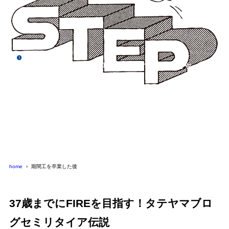
2020年11月2日
日産追浜期間工からただの無職になったのでyou tubeをやってみ
ることにした！
home
期間工を卒業した後
37歳までにFIREを目指す！タテヤマブロ
グセミリタイア伝説