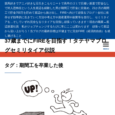
競馬好きでアニメ好きな元引きこもりニートで高卒のゴミで日雇い派遣で貯金なし
で対人恐怖症という人生底辺を経験した男が期間工で貯金に目覚め、21か月の期間
工で貯金700万を貯めて底辺から抜け出し、FIREへ向けて頑張るブログ！会社に依
存せず効率的に生きていく方法や考え方や資産運用や副業等を並行し、セミリタイ
アを…そしていずれ完全なるリタイアを目指し頑張っていきます！現在の職業→底
辺派遣社員 私がジョブチェンジするたびに常にここは変わります 頑張って底辺
から這い上がろう！当ブログの最終目標は37歳までに完全FIRE（経済的自由）を成
し遂げること
37歳までにFIREを目指す！タテヤマブロ
グセミリタイア伝説
MENU
タグ：期間工を卒業した後