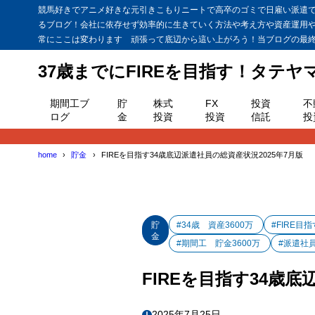
競馬好きでアニメ好きな元引きこもりニートで高卒のゴミで日雇い派遣で貯
るブログ！会社に依存せず効率的に生きていく方法や考え方や資産運用
常にここは変わります 頑張って底辺から這い上がろう！当ブログの最終目
37歳までにFIREを目指す！タテ
期間工ブ
貯
株式
FX
投資
不
ログ
金
投資
投資
信託
投
home
貯金
FIREを目指す34歳底辺派遣社員の総資産状況2025年7月版
貯
#34歳 資産3600万
#FIRE目
金
#期間工 貯金3600万
#派遣社
FIREを目指す34歳底
2025年7月25日