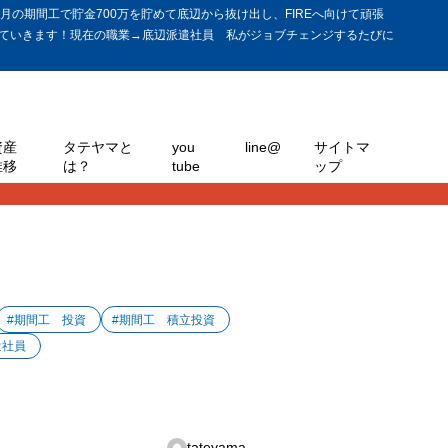
の期間工で貯金700万を貯めて底辺から抜け出し、FIREへ向けて頑張
ていきます！現在の職業→底辺派遣社員 私がジョブチェンジするたびに
資産
タテヤマと
you
line@
サイトマ
推移
は？
tube
ップ
#期間工 投資
#期間工 積立投資
遣社員
tateyama