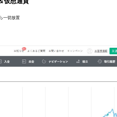
o＆仮想通貨
から一切放置