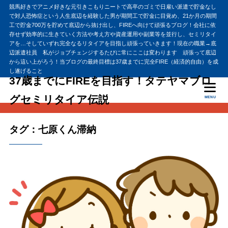
競馬好きでアニメ好きな元引きこもりニートで高卒のゴミで日雇い派遣で貯金なし
で対人恐怖症という人生底辺を経験した男が期間工で貯金に目覚め、21か月の期間
工で貯金700万を貯めて底辺から抜け出し、FIREへ向けて頑張るブログ！会社に依
存せず効率的に生きていく方法や考え方や資産運用や副業等を並行し、セミリタイ
アを…そしていずれ完全なるリタイアを目指し頑張っていきます！現在の職業→底
辺派遣社員 私がジョブチェンジするたびに常にここは変わります 頑張って底辺
から這い上がろう！当ブログの最終目標は37歳までに完全FIRE（経済的自由）を成
し遂げること
37歳までにFIREを目指す！タテヤマブロ
グセミリタイア伝説
MENU
タグ：七原くん滞納