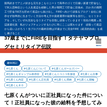
競馬好きでアニメ好きな元引きこもりニートで高卒のゴミで日雇い派遣で貯金なし
で対人恐怖症という人生底辺を経験した男が期間工で貯金に目覚め、21か月の期間
工で貯金700万を貯めて底辺から抜け出し、FIREへ向けて頑張るブログ！会社に依
存せず効率的に生きていく方法や考え方や資産運用や副業等を並行し、セミリタイ
アを…そしていずれ完全なるリタイアを目指し頑張っていきます！現在の職業→底
辺派遣社員 私がジョブチェンジするたびに常にここは変わります 頑張って底辺
から這い上がろう！当ブログの最終目標は37歳までに完全FIRE（経済的自由）を成
し遂げること
37歳までにFIREを目指す！タテヤマブロ
グセミリタイア伝説
MENU
趣味雑記
#七原くん
#七原くんについて
#七原くんガールズバー
#七原くんギャンブル依存症
#七原くんニコニコ生放送
#七原くん仕事
#七原くん内定
#七原くん正社員
#七原くん滞納
#七原くん競輪
#七原くんＢＯ
七原くんがついに正社員になった件につい
て！正社員になった彼の給料を予想してみ