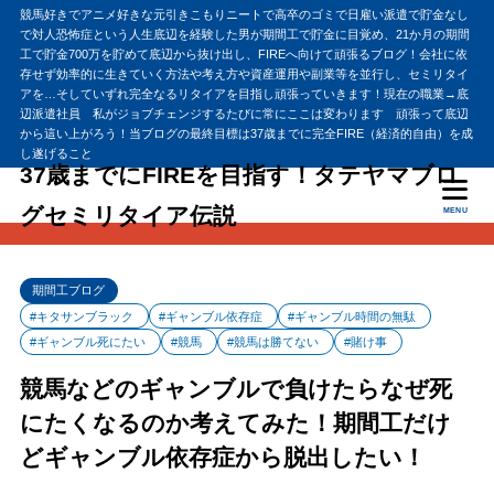
競馬好きでアニメ好きな元引きこもりニートで高卒のゴミで日雇い派遣で貯金なし
で対人恐怖症という人生底辺を経験した男が期間工で貯金に目覚め、21か月の期間
工で貯金700万を貯めて底辺から抜け出し、FIREへ向けて頑張るブログ！会社に依
存せず効率的に生きていく方法や考え方や資産運用や副業等を並行し、セミリタイ
アを…そしていずれ完全なるリタイアを目指し頑張っていきます！現在の職業→底
辺派遣社員 私がジョブチェンジするたびに常にここは変わります 頑張って底辺
から這い上がろう！当ブログの最終目標は37歳までに完全FIRE（経済的自由）を成
し遂げること
37歳までにFIREを目指す！タテヤマブロ
グセミリタイア伝説
MENU
期間工ブログ
#キタサンブラック
#ギャンブル依存症
#ギャンブル時間の無駄
#ギャンブル死にたい
#競馬
#競馬は勝てない
#賭け事
競馬などのギャンブルで負けたらなぜ死
にたくなるのか考えてみた！期間工だけ
どギャンブル依存症から脱出したい！