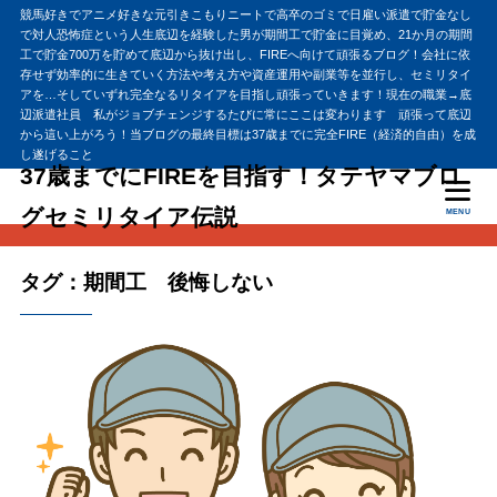
競馬好きでアニメ好きな元引きこもりニートで高卒のゴミで日雇い派遣で貯金なし
で対人恐怖症という人生底辺を経験した男が期間工で貯金に目覚め、21か月の期間
工で貯金700万を貯めて底辺から抜け出し、FIREへ向けて頑張るブログ！会社に依
存せず効率的に生きていく方法や考え方や資産運用や副業等を並行し、セミリタイ
アを…そしていずれ完全なるリタイアを目指し頑張っていきます！現在の職業→底
辺派遣社員 私がジョブチェンジするたびに常にここは変わります 頑張って底辺
から這い上がろう！当ブログの最終目標は37歳までに完全FIRE（経済的自由）を成
し遂げること
37歳までにFIREを目指す！タテヤマブロ
グセミリタイア伝説
MENU
タグ：期間工 後悔しない