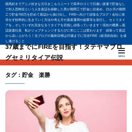
競馬好きでアニメ好きな元引きこもりニートで高卒のゴミで日雇い派遣で貯金なし
で対人恐怖症という人生底辺を経験した男が期間工で貯金に目覚め、21か月の期間
工で貯金700万を貯めて底辺から抜け出し、FIREへ向けて頑張るブログ！会社に依
存せず効率的に生きていく方法や考え方や資産運用や副業等を並行し、セミリタイ
アを…そしていずれ完全なるリタイアを目指し頑張っていきます！現在の職業→底
辺派遣社員 私がジョブチェンジするたびに常にここは変わります 頑張って底辺
から這い上がろう！当ブログの最終目標は37歳までに完全FIRE（経済的自由）を成
し遂げること
37歳までにFIREを目指す！タテヤマブロ
グセミリタイア伝説
MENU
タグ：貯金 楽勝