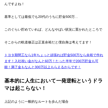
んですよね！
基準としては最低でも20代のうちに貯金500万…
このぐらい貯めていれば、どんなやばい状況に置かれたところで
そこからの軌道修正は正直余裕だと僕自身は考えてます！
トヨタ期間工なら1年ちょっと頑張れば貯金500万なら余裕で作れ
ます！入社祝い金がなんと60万！たった半年で200万貯金も可
能！満了金もなんと300万以上もらえるからです！
基本的に人生において一発逆転というドラ
マは起こらない！
上記のように一般的なルートを歩んだ場合