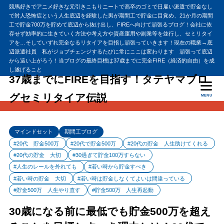
競馬好きでアニメ好きな元引きこもりニートで高卒のゴミで日雇い派遣で貯金なし
で対人恐怖症という人生底辺を経験した男が期間工で貯金に目覚め、21か月の期間
工で貯金700万を貯めて底辺から抜け出し、FIREへ向けて頑張るブログ！会社に依
存せず効率的に生きていく方法や考え方や資産運用や副業等を並行し、セミリタイ
アを…そしていずれ完全なるリタイアを目指し頑張っていきます！現在の職業→底
辺派遣社員 私がジョブチェンジするたびに常にここは変わります 頑張って底辺
から這い上がろう！当ブログの最終目標は37歳までに完全FIRE（経済的自由）を成
し遂げること
37歳までにFIREを目指す！タテヤマブロ
グセミリタイア伝説
MENU
マインドセット
期間工ブログ
#20代 貯金500万
#20代で貯金500万
#20代の貯金 人生助けてくれる
#20代の貯金 大切
#30過ぎて貯金100万すらない
#人生のレールを外れても
#若い時から貯金すべき
#若い時の貯金 大切
#若い時は貯金しなくてよいは間違っている
#貯金500万 人生やり直す
#貯金500万 人生再起動
30歳になる前に最低でも貯金500万を超え