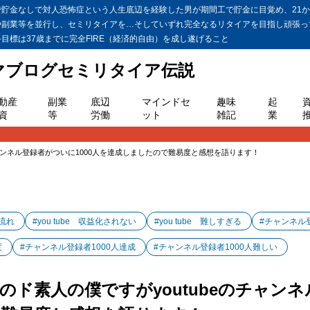
金なしで対人恐怖症という人生底辺を経験した男が期間工で貯金に目覚め、21か月
や副業等を並行し、セミリタイアを…そしていずれ完全なるリタイアを目指し頑張っ
標は37歳までに完全FIRE（経済的自由）を成し遂げること
ヤマブログセミリタイア伝説
動産
副業
底辺
マインドセ
趣味
起
資
等
労働
ット
雑記
業
チャンネル登録者がついに1000人を達成しましたので難易度と感想を語ります！
 流れ
#you tube 収益化されない
#you tube 難しすぎる
#チャンネル
度
#チャンネル登録者1000人達成
#チャンネル登録者1000人難しい
ド素人の僕ですがyoutubeのチャンネ