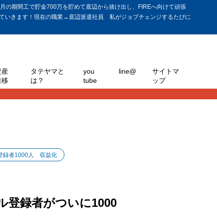
の期間工で貯金700万を貯めて底辺から抜け出し、FIREへ向けて頑張
ていきます！現在の職業→底辺派遣社員 私がジョブチェンジするたびに
資産
タテヤマと
you
line@
サイトマ
推移
は？
tube
ップ
登録者1000人 収益化
ル登録者がついに1000