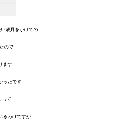
長い歳月をかけての
したので
ります
かったです
る人って
いるわけですが