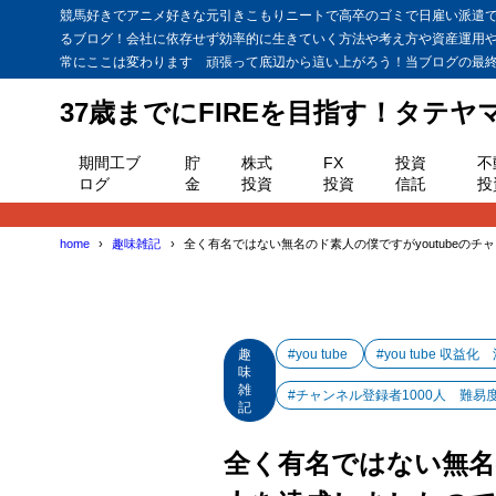
競馬好きでアニメ好きな元引きこもりニートで高卒のゴミで日雇い派遣で貯
るブログ！会社に依存せず効率的に生きていく方法や考え方や資産運用
常にここは変わります 頑張って底辺から這い上がろう！当ブログの最終目
37歳までにFIREを目指す！タテ
期間工ブ
貯
株式
FX
投資
不
ログ
金
投資
投資
信託
投
home
趣味雑記
全く有名ではない無名のド素人の僕ですがyoutubeの
趣
#you tube
#you tube 収益化
味
雑
#チャンネル登録者1000人 難易
記
全く有名ではない無名の