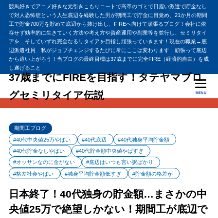
競馬好きでアニメ好きな元引きこもりニートで高卒のゴミで日雇い派遣で貯金なし
で対人恐怖症という人生底辺を経験した男が期間工で貯金に目覚め、21か月の期間
工で貯金700万を貯めて底辺から抜け出し、FIREへ向けて頑張るブログ！会社に依
存せず効率的に生きていく方法や考え方や資産運用や副業等を並行し、セミリタイ
アを…そしていずれ完全なるリタイアを目指し頑張っていきます！現在の職業→底
辺派遣社員 私がジョブチェンジするたびに常にここは変わります 頑張って底辺
から這い上がろう！当ブログの最終目標は37歳までに完全FIRE（経済的自由）を成
し遂げること
37歳までにFIREを目指す！タテヤマブロ
グセミリタイア伝説
MENU
期間工ブログ
#40代中央値25万やばい
#40代底辺
#40代独身平均貯金額
#40代貯金なしやばい
#40代貯金額中央値やばすぎ
#オッサンなのに金がない
#底辺はいつも言い訳ばかり
#格差社会やばい
#独身平均貯金額低すぎ
#貯金額の格差が
日本終了！40代独身の貯金額…まさかの中
央値25万で絶望しかない！期間工が底辺で