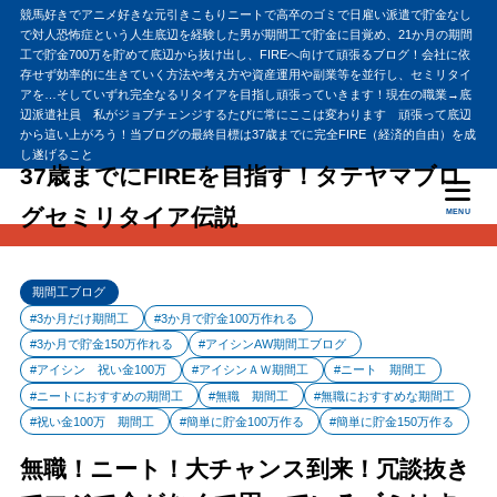
競馬好きでアニメ好きな元引きこもりニートで高卒のゴミで日雇い派遣で貯金なし
で対人恐怖症という人生底辺を経験した男が期間工で貯金に目覚め、21か月の期間
工で貯金700万を貯めて底辺から抜け出し、FIREへ向けて頑張るブログ！会社に依
存せず効率的に生きていく方法や考え方や資産運用や副業等を並行し、セミリタイ
アを…そしていずれ完全なるリタイアを目指し頑張っていきます！現在の職業→底
辺派遣社員 私がジョブチェンジするたびに常にここは変わります 頑張って底辺
から這い上がろう！当ブログの最終目標は37歳までに完全FIRE（経済的自由）を成
し遂げること
37歳までにFIREを目指す！タテヤマブロ
グセミリタイア伝説
MENU
期間工ブログ
#3か月だけ期間工
#3か月で貯金100万作れる
#3か月で貯金150万作れる
#アイシンAW期間工ブログ
#アイシン 祝い金100万
#アイシンＡＷ期間工
#ニート 期間工
#ニートにおすすめの期間工
#無職 期間工
#無職におすすめな期間工
#祝い金100万 期間工
#簡単に貯金100万作る
#簡単に貯金150万作る
無職！ニート！大チャンス到来！冗談抜き