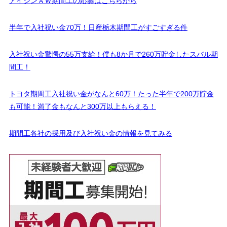
アイシンＡＷ期間工の応募はこちらから
半年で入社祝い金70万！日産栃木期間工がすごすぎる件
入社祝い金驚愕の55万支給！僕も8か月で260万貯金したスバル期
間工！
トヨタ期間工入社祝い金がなんと60万！たった半年で200万貯金
も可能！満了金もなんと300万以上もらえる！
期間工各社の採用及び入社祝い金の情報を見てみる