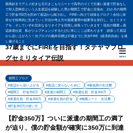
競馬好きでアニメ好きな元引きこもりニートで高卒のゴミで日雇い派遣で貯金なし
で対人恐怖症という人生底辺を経験した男が期間工で貯金に目覚め、21か月の期間
工で貯金700万を貯めて底辺から抜け出し、FIREへ向けて頑張るブログ！会社に依
存せず効率的に生きていく方法や考え方や資産運用や副業等を並行し、セミリタイ
アを…そしていずれ完全なるリタイアを目指し頑張っていきます！現在の職業→底
辺派遣社員 私がジョブチェンジするたびに常にここは変わります 頑張って底辺
から這い上がろう！当ブログの最終目標は37歳までに完全FIRE（経済的自由）を成
し遂げること
37歳までにFIREを目指す！タテヤマブロ
グセミリタイア伝説
MENU
期間工ブログ
#底辺から這い上がる
#底辺に戻らないために
#最低限の生活費
#期間工 貯金350万
#派遣の期間工
#派遣社員 貯金300万
#派遣社員 貯金350万
#派遣社員の貯金
#無職ニート 生活費
#貯金350万の使い方
【貯金350万】ついに派遣の期間工の満了
が迫り、僕の貯金額が確実に350万に到達