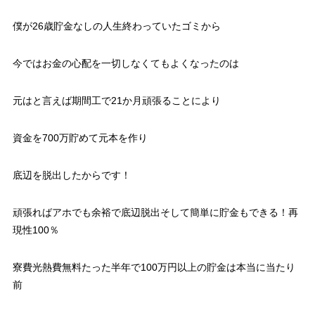
僕が26歳貯金なしの人生終わっていたゴミから
今では
お金の心配を一切しなくてもよくなったのは
元はと言えば
期間工で21か月頑張ることにより
資金を700万貯めて元本を作り
底辺を脱出したからです！
頑張ればアホでも余裕で底辺脱出そして簡単に貯金もできる！再
現性100％
寮費光熱費無料たった半年で100万円以上の貯金は本当に当たり
前