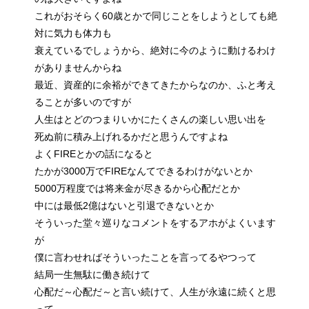
これがおそらく60歳とかで同じことをしようとしても絶
対に気力も体力も
衰えているでしょうから、絶対に今のように動けるわけ
がありませんからね
最近、資産的に余裕ができてきたからなのか、ふと考え
ることが多いのですが
人生はとどのつまりいかにたくさんの楽しい思い出を
死ぬ前に積み上げれるかだと思うんですよね
よくFIREとかの話になると
たかが3000万でFIREなんてできるわけがないとか
5000万程度では将来金が尽きるから心配だとか
中には最低2億はないと引退できないとか
そういった堂々巡りなコメントをするアホがよくいます
が
僕に言わせればそういったことを言ってるやつって
結局一生無駄に働き続けて
心配だ～心配だ～と言い続けて、人生が永遠に続くと思
って