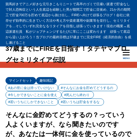
競馬好きでアニメ好きな元引きこもりニートで高卒のゴミで日雇い派遣で貯金なし
で対人恐怖症という人生底辺を経験した男が期間工で貯金に目覚め、21か月の期間
工で貯金700万を貯めて底辺から抜け出し、FIREへ向けて頑張るブログ！会社に依
存せず効率的に生きていく方法や考え方や資産運用や副業等を並行し、セミリタイ
アを…そしていずれ完全なるリタイアを目指し頑張っていきます！現在の職業→底
辺派遣社員 私がジョブチェンジするたびに常にここは変わります 頑張って底辺
から這い上がろう！当ブログの最終目標は37歳までに完全FIRE（経済的自由）を成
し遂げること
37歳までにFIREを目指す！タテヤマブロ
グセミリタイア伝説
MENU
マインドセット
趣味雑記
#あの世に金は持っていけない
#そんなにお金を貯めてどうするの
#今しかできないことに金を使え
#死んだら終わり
#若いうちにしかできないこと
#若いうちは貯金をするな
そんなに金貯めてどうするの？っていう
人よくいますが、なら聞きたいのです
が、あなたは一体何に金を使っているので