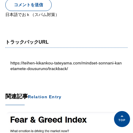
日本語でおｋ（スパム対策）
トラックバックURL
https://teihen-kikankou-tateyama.com/mindset-sonnani-kan
etamete-dousuruno/trackback/
関連記事
Relation Entry