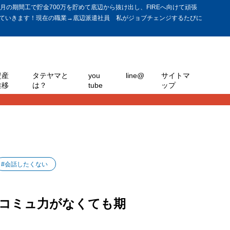
の期間工で貯金700万を貯めて底辺から抜け出し、FIREへ向けて頑張
ていきます！現在の職業→底辺派遣社員 私がジョブチェンジするたびに
資産
タテヤマと
you
line@
サイトマ
推移
は？
tube
ップ
#会話したくない
コミュ力がなくても期