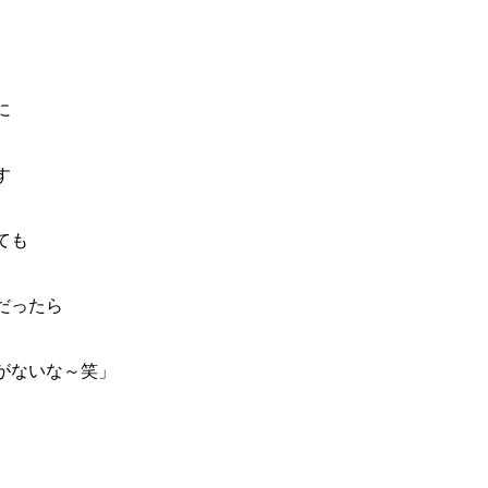
に
す
ても
だったら
がないな～笑」