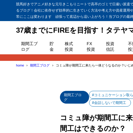
競馬好きでアニメ好きな元引きこもりニートで高卒のゴミで日雇い派遣で貯
るブログ！会社に依存せず効率的に生きていく方法や考え方や資産運用
常にここは変わります 頑張って底辺から這い上がろう！当ブログの最終目
37歳までにFIREを目指す！タテ
期間工ブ
貯
株式
FX
投資
不
ログ
金
投資
投資
信託
投
home
期間工ブログ
コミュ障が期間工に来たら一体どうなるのか？いじ
期間工ブロ
#コミュニケーション取
グ
#会話しないで期間工
コミュ障が期間工に
間工はできるのか？