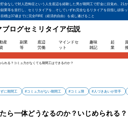
金なしで対人恐怖症という人生底辺を経験した男が期間工で貯金に目覚め、21か月
や副業等を並行し、セミリタイアを…そしていずれ完全なるリタイアを目指し頑張っ
標は37歳までに完全FIRE（経済的自由）を成し遂げること
ヤマブログセミリタイア伝説
動産
副業
底辺
マインドセ
趣味
起
資
等
労働
ット
雑記
業
められる？コミュ力がなくても期間工はできるのか？
らずに期間工
#コミュ力がない期間工
#コミュ障
#人づきあいが苦手
来たら一体どうなるのか？いじめられる？