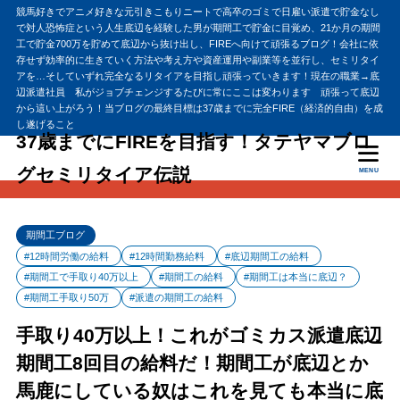
競馬好きでアニメ好きな元引きこもりニートで高卒のゴミで日雇い派遣で貯金なし
で対人恐怖症という人生底辺を経験した男が期間工で貯金に目覚め、21か月の期間
工で貯金700万を貯めて底辺から抜け出し、FIREへ向けて頑張るブログ！会社に依
存せず効率的に生きていく方法や考え方や資産運用や副業等を並行し、セミリタイ
アを…そしていずれ完全なるリタイアを目指し頑張っていきます！現在の職業→底
辺派遣社員 私がジョブチェンジするたびに常にここは変わります 頑張って底辺
から這い上がろう！当ブログの最終目標は37歳までに完全FIRE（経済的自由）を成
し遂げること
37歳までにFIREを目指す！タテヤマブロ
グセミリタイア伝説
MENU
期間工ブログ
#12時間労働の給料
#12時間勤務給料
#底辺期間工の給料
#期間工で手取り40万以上
#期間工の給料
#期間工は本当に底辺？
#期間工手取り50万
#派遣の期間工の給料
手取り40万以上！これがゴミカス派遣底辺
期間工8回目の給料だ！期間工が底辺とか
馬鹿にしている奴はこれを見ても本当に底