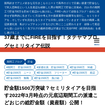
競馬好きでアニメ好きな元引きこもりニートで高卒のゴミで日雇い派遣で貯金なし
で対人恐怖症という人生底辺を経験した男が期間工で貯金に目覚め、21か月の期間
工で貯金700万を貯めて底辺から抜け出し、FIREへ向けて頑張るブログ！会社に依
存せず効率的に生きていく方法や考え方や資産運用や副業等を並行し、セミリタイ
アを…そしていずれ完全なるリタイアを目指し頑張っていきます！現在の職業→底
辺派遣社員 私がジョブチェンジするたびに常にここは変わります 頑張って底辺
から這い上がろう！当ブログの最終目標は37歳までに完全FIRE（経済的自由）を成
し遂げること
37歳までにFIREを目指す！タテヤマブロ
グセミリタイア伝説
MENU
期間工ブログ
貯金
#期間工 貯金1500万
#派遣社員 貯金1500万
#貯金1500万 30歳
#貯金1500万 ニート
#貯金1500万 フリーター
#貯金1500万 底辺
#貯金1500万 無職
#貯金1500万 負け組
貯金額1500万突破？セミリタイアを目指
す2022年3月時点の元底辺期間工の派遣こ
どおじの総貯金額（資産額）公開！